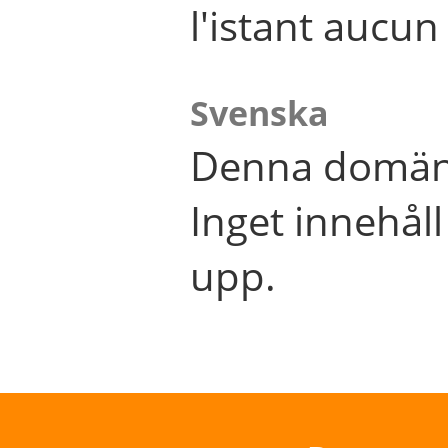
l'istant aucu
Svenska
Denna domän 
Inget innehål
upp.